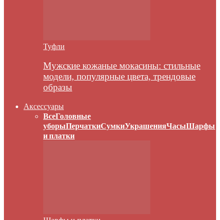
Туфли
Мужские кожаные мокасины: стильные
модели, популярные цвета, трендовые
образы
Аксессуары
Все
Головные
уборы
Перчатки
Сумки
Украшения
Часы
Шарфы
и платки