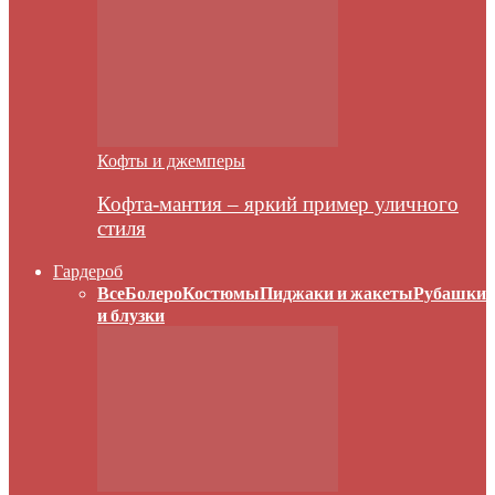
Кофты и джемперы
Кофта-мантия – яркий пример уличного
стиля
Гардероб
Все
Болеро
Костюмы
Пиджаки и жакеты
Рубашки
и блузки