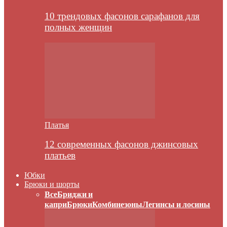
10 трендовых фасонов сарафанов для
полных женщин
Платья
12 современных фасонов джинсовых
платьев
Юбки
Брюки и шорты
Все
Бриджи и
капри
Брюки
Комбинезоны
Легинсы и лосины