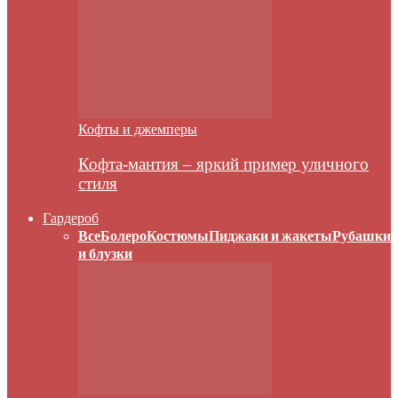
Кофты и джемперы
Кофта-мантия – яркий пример уличного
стиля
Гардероб
Все
Болеро
Костюмы
Пиджаки и жакеты
Рубашки
и блузки