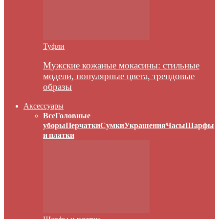
Туфли
Мужские кожаные мокасины: стильные
модели, популярные цвета, трендовые
образы
Аксессуары
Все
Головные
уборы
Перчатки
Сумки
Украшения
Часы
Шарфы
и платки