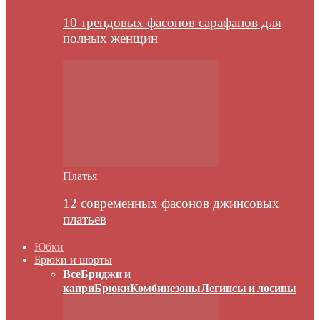
10 трендовых фасонов сарафанов для
полных женщин
Платья
12 современных фасонов джинсовых
платьев
Юбки
Брюки и шорты
Все
Бриджи и
капри
Брюки
Комбинезоны
Легинсы и лосины