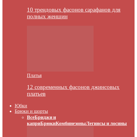
10 трендовых фасонов сарафанов для
полных женщин
Платья
12 современных фасонов джинсовых
платьев
Юбки
Брюки и шорты
Все
Бриджи и
капри
Брюки
Комбинезоны
Легинсы и лосины