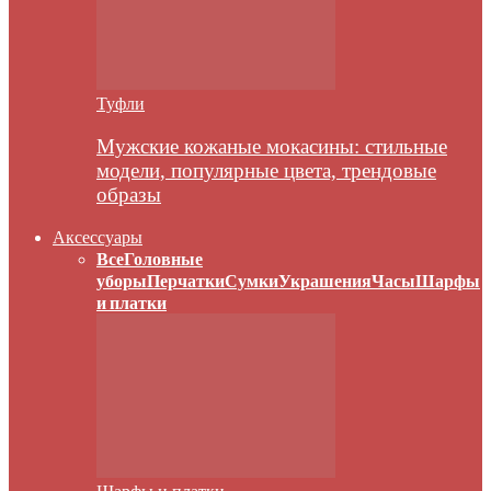
Туфли
Мужские кожаные мокасины: стильные
модели, популярные цвета, трендовые
образы
Аксессуары
Все
Головные
уборы
Перчатки
Сумки
Украшения
Часы
Шарфы
и платки