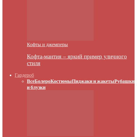
Кофты и джемперы
Кофта-мантия – яркий пример уличного
стиля
Гардероб
Все
Болеро
Костюмы
Пиджаки и жакеты
Рубашки
и блузки