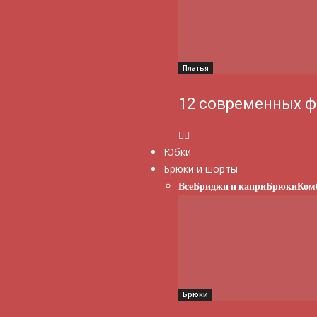
Платья
12 современных ф
Юбки
Брюки и шорты
Все
Бриджи и капри
Брюки
Ком
Брюки