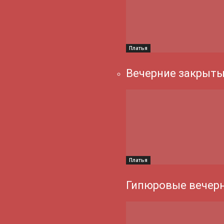
Платья
Вечерние закрыты
Платья
Гипюровые вечерн