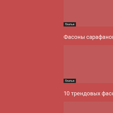
Платья
Фасоны сарафанов
Платья
10 трендовых фас