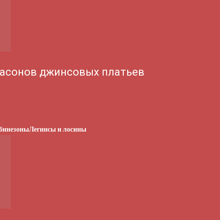
асонов джинсовых платьев
бинезоны
Легинсы и лосины