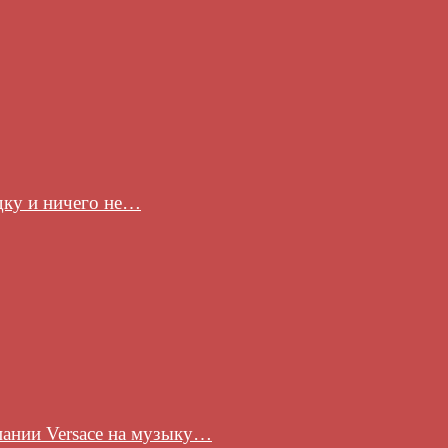
здку и ничего не…
пании Versace на музыку…