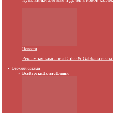
Купальники для мам и дочек в новой колле
Новости
Рекламная кампания Dolce & Gabbana весна
Верхняя одежда
Все
Куртки
Пальто
Плащи