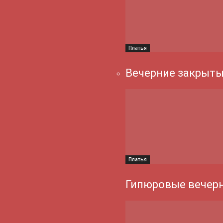
Платья
Вечерние закрыты
Платья
Гипюровые вечерн