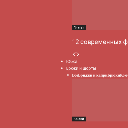
Платья
12 современных ф
Юбки
Брюки и шорты
Все
Бриджи и капри
Брюки
Ком
Брюки