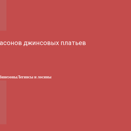
асонов джинсовых платьев
бинезоны
Легинсы и лосины