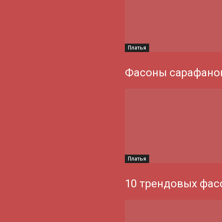
Платья
Фасоны сарафанов
Платья
10 трендовых фас