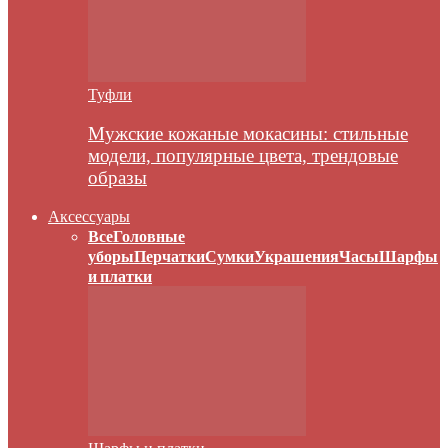
Туфли
Мужские кожаные мокасины: стильные
модели, популярные цвета, трендовые
образы
Аксессуары
Все
Головные
уборы
Перчатки
Сумки
Украшения
Часы
Шарфы
и платки