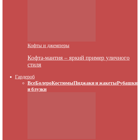
Кофты и джемперы
Кофта-мантия – яркий пример уличного
стиля
Гардероб
Все
Болеро
Костюмы
Пиджаки и жакеты
Рубашки
и блузки