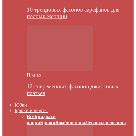
10 трендовых фасонов сарафанов для
полных женщин
Платья
12 современных фасонов джинсовых
платьев
Юбки
Брюки и шорты
Все
Бриджи и
капри
Брюки
Комбинезоны
Легинсы и лосины