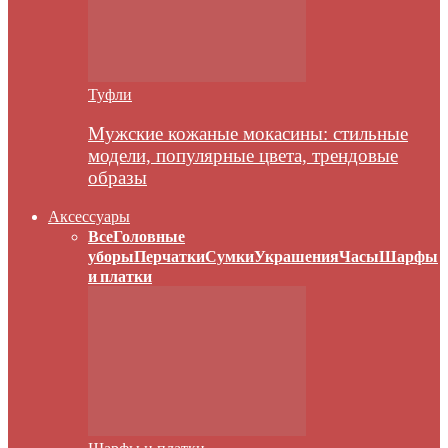
Туфли
Мужские кожаные мокасины: стильные
модели, популярные цвета, трендовые
образы
Аксессуары
Все
Головные
уборы
Перчатки
Сумки
Украшения
Часы
Шарфы
и платки