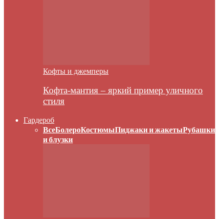
Кофты и джемперы
Кофта-мантия – яркий пример уличного
стиля
Гардероб
Все
Болеро
Костюмы
Пиджаки и жакеты
Рубашки
и блузки