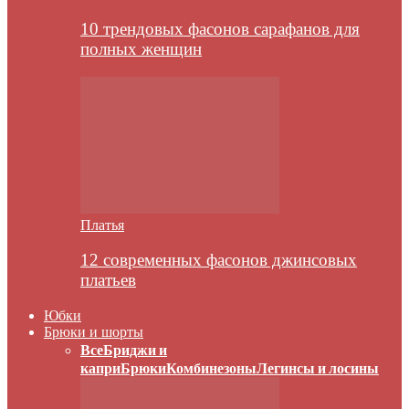
10 трендовых фасонов сарафанов для
полных женщин
Платья
12 современных фасонов джинсовых
платьев
Юбки
Брюки и шорты
Все
Бриджи и
капри
Брюки
Комбинезоны
Легинсы и лосины