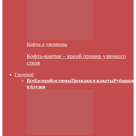
Кофты и джемперы
Кофта-мантия – яркий пример уличного
стиля
Гардероб
Все
Болеро
Костюмы
Пиджаки и жакеты
Рубашки
и блузки