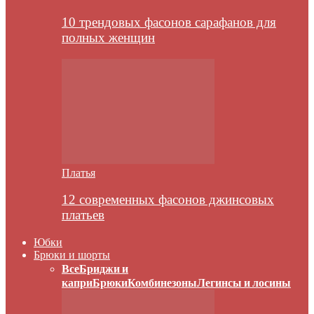
10 трендовых фасонов сарафанов для
полных женщин
Платья
12 современных фасонов джинсовых
платьев
Юбки
Брюки и шорты
Все
Бриджи и
капри
Брюки
Комбинезоны
Легинсы и лосины