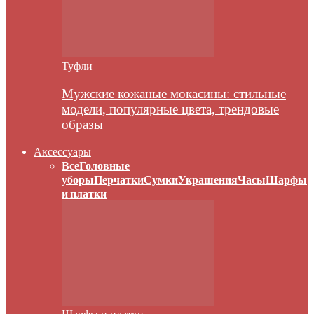
Туфли
Мужские кожаные мокасины: стильные
модели, популярные цвета, трендовые
образы
Аксессуары
Все
Головные
уборы
Перчатки
Сумки
Украшения
Часы
Шарфы
и платки