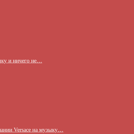
здку и ничего не…
пании Versace на музыку…