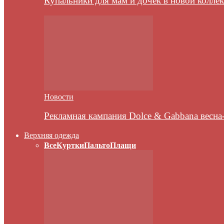
Купальники для мам и дочек в новой колле
Новости
Рекламная кампания Dolce & Gabbana весна
Верхняя одежда
Все
Куртки
Пальто
Плащи