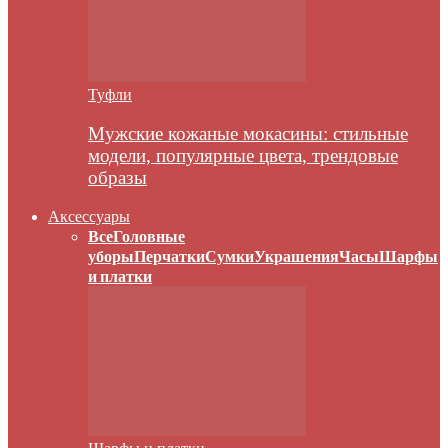
Туфли
Мужские кожаные мокасины: стильные
модели, популярные цвета, трендовые
образы
Аксессуары
Все
Головные
уборы
Перчатки
Сумки
Украшения
Часы
Шарфы
и платки