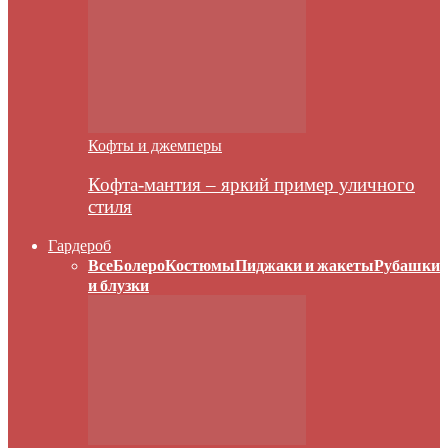
Кофты и джемперы
Кофта-мантия – яркий пример уличного
стиля
Гардероб
Все
Болеро
Костюмы
Пиджаки и жакеты
Рубашки
и блузки