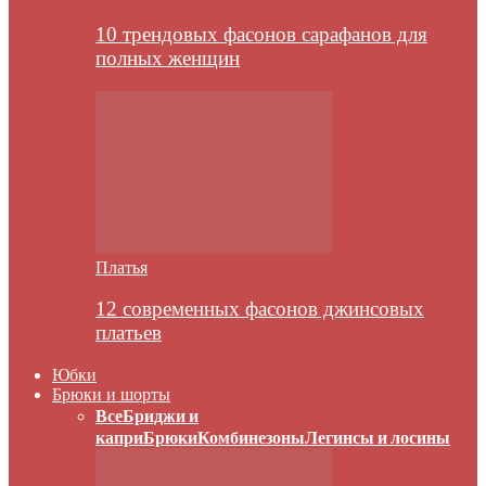
10 трендовых фасонов сарафанов для
полных женщин
Платья
12 современных фасонов джинсовых
платьев
Юбки
Брюки и шорты
Все
Бриджи и
капри
Брюки
Комбинезоны
Легинсы и лосины