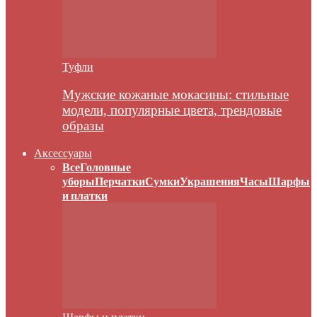
Туфли
Мужские кожаные мокасины: стильные
модели, популярные цвета, трендовые
образы
Аксессуары
Все
Головные
уборы
Перчатки
Сумки
Украшения
Часы
Шарфы
и платки