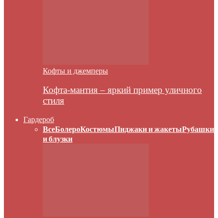
Кофты и джемперы
Кофта-мантия – яркий пример уличного
стиля
Гардероб
Все
Болеро
Костюмы
Пиджаки и жакеты
Рубашки
и блузки