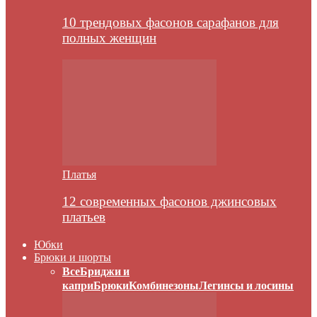
10 трендовых фасонов сарафанов для
полных женщин
Платья
12 современных фасонов джинсовых
платьев
Юбки
Брюки и шорты
Все
Бриджи и
капри
Брюки
Комбинезоны
Легинсы и лосины