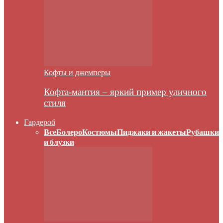
Кофты и джемперы
Кофта-мантия – яркий пример уличного
стиля
Гардероб
Все
Болеро
Костюмы
Пиджаки и жакеты
Рубашки
и блузки