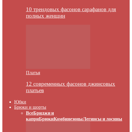
10 трендовых фасонов сарафанов для
полных женщин
Платья
12 современных фасонов джинсовых
платьев
Юбки
Брюки и шорты
Все
Бриджи и
капри
Брюки
Комбинезоны
Легинсы и лосины