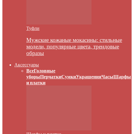
Туфли
Мужские кожаные мокасины: стильные
модели, популярные цвета, трендовые
образы
Аксессуары
Все
Головные
уборы
Перчатки
Сумки
Украшения
Часы
Шарфы
и платки