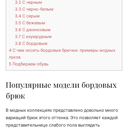
3.2
С черным
3.3
С черно-белым
3.4
С серым
3.5
С бежевым
3.6
С джинсовым
3.7
С изумрудным
3.8
С бордовым
4
С чем носить бордовые брючки: примеры модных
луков
5
Подбираем обувь
Популярные модели бордовых
брюк
В модных коллекциях представлено довольно много
вариаций брюк этого оттенка. Это позволяет каждой
представительнице слабого пола выглядеть