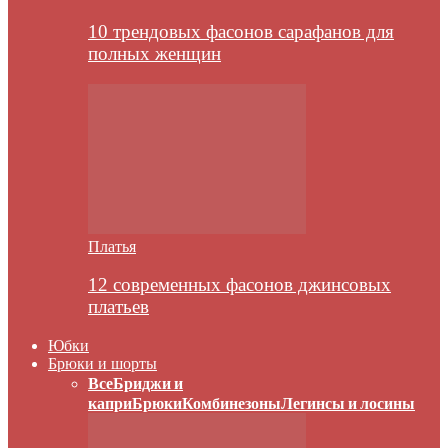
10 трендовых фасонов сарафанов для
полных женщин
Платья
12 современных фасонов джинсовых
платьев
Юбки
Брюки и шорты
Все
Бриджи и
капри
Брюки
Комбинезоны
Легинсы и лосины