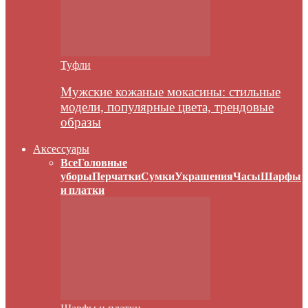
Туфли
Мужские кожаные мокасины: стильные
модели, популярные цвета, трендовые
образы
Аксессуары
Все
Головные
уборы
Перчатки
Сумки
Украшения
Часы
Шарфы
и платки