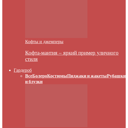
Кофты и джемперы
Кофта-мантия – яркий пример уличного
стиля
Гардероб
Все
Болеро
Костюмы
Пиджаки и жакеты
Рубашки
и блузки