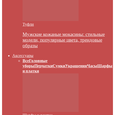
Туфли
Мужские кожаные мокасины: стильные
модели, популярные цвета, трендовые
образы
Аксессуары
Все
Головные
уборы
Перчатки
Сумки
Украшения
Часы
Шарфы
и платки