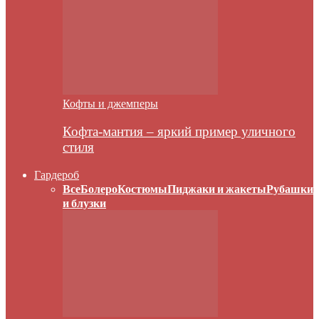
Кофты и джемперы
Кофта-мантия – яркий пример уличного
стиля
Гардероб
Все
Болеро
Костюмы
Пиджаки и жакеты
Рубашки
и блузки