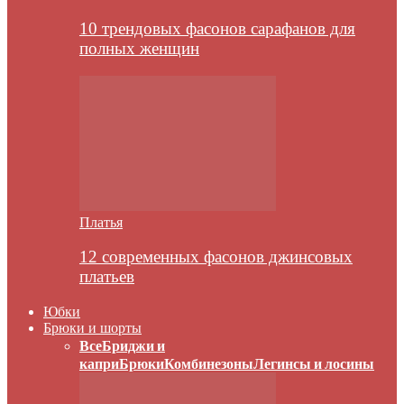
10 трендовых фасонов сарафанов для
полных женщин
Платья
12 современных фасонов джинсовых
платьев
Юбки
Брюки и шорты
Все
Бриджи и
капри
Брюки
Комбинезоны
Легинсы и лосины