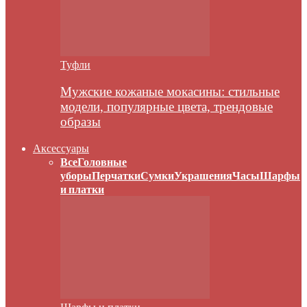
Туфли
Мужские кожаные мокасины: стильные
модели, популярные цвета, трендовые
образы
Аксессуары
Все
Головные
уборы
Перчатки
Сумки
Украшения
Часы
Шарфы
и платки