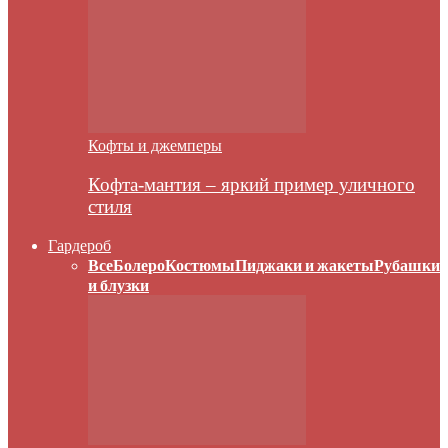
Кофты и джемперы
Кофта-мантия – яркий пример уличного
стиля
Гардероб
Все
Болеро
Костюмы
Пиджаки и жакеты
Рубашки
и блузки