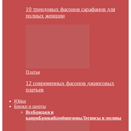
10 трендовых фасонов сарафанов для
полных женщин
Платья
12 современных фасонов джинсовых
платьев
Юбки
Брюки и шорты
Все
Бриджи и
капри
Брюки
Комбинезоны
Легинсы и лосины