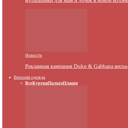
Купальники для мам и дочек в новой колле
Новости
Рекламная кампания Dolce & Gabbana весна
Верхняя одежда
Все
Куртки
Пальто
Плащи