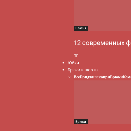
Платья
12 современных ф
Юбки
Брюки и шорты
Все
Бриджи и капри
Брюки
Ком
Брюки