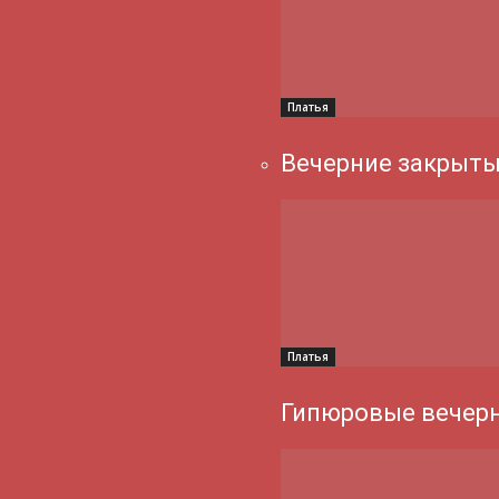
Платья
Вечерние закрыты
Платья
Гипюровые вечерн