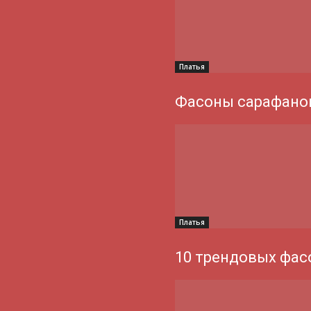
Платья
Фасоны сарафанов
Платья
10 трендовых фас