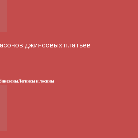
асонов джинсовых платьев
бинезоны
Легинсы и лосины