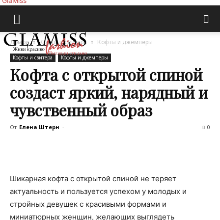
GlaMiss
Домой
Кофты и свитера
Кофты и джемперы
Кофты и свитера
Кофты и джемперы
Кофта с открытой спиной
создаст яркий, нарядный и
чувственный образ
От
Елена Штерн
-
0
Шикарная кофта с открытой спиной не теряет
актуальность и пользуется успехом у молодых и
стройных девушек с красивыми формами и
миниатюрных женщин, желающих выглядеть