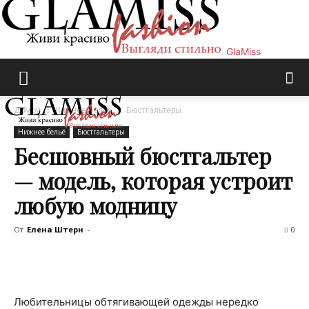
GlaMiss
Домой
Нижнее бельё
Бюстгальтеры
Нижнее бельё
Бюстгальтеры
Бесшовный бюстгальтер
— модель, которая устроит
любую модницу
От
Елена Штерн
-
0
Любительницы обтягивающей одежды нередко