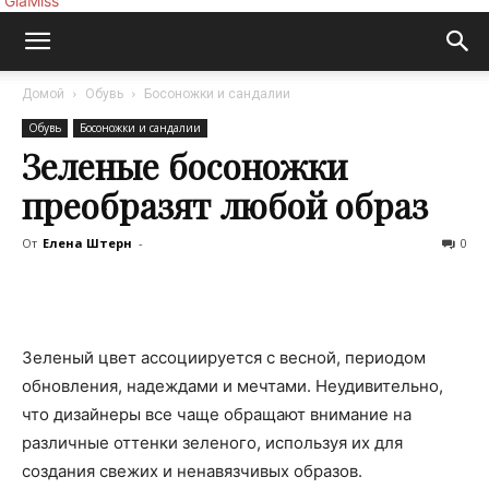
GlaMiss
Домой
Обувь
Босоножки и сандалии
Обувь
Босоножки и сандалии
Зеленые босоножки
преобразят любой образ
От
Елена Штерн
-
0
Зеленый цвет ассоциируется с весной, периодом
обновления, надеждами и мечтами. Неудивительно,
что дизайнеры все чаще обращают внимание на
различные оттенки зеленого, используя их для
создания свежих и ненавязчивых образов.