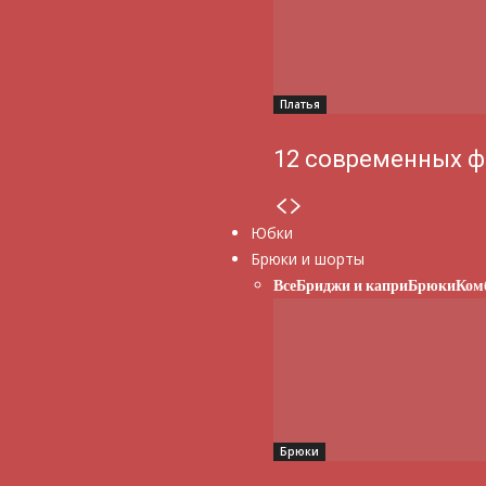
Платья
12 современных ф
Юбки
Брюки и шорты
Все
Бриджи и капри
Брюки
Ком
Брюки