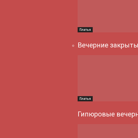
Платья
Вечерние закрыты
Платья
Гипюровые вечерн