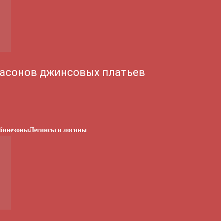
асонов джинсовых платьев
бинезоны
Легинсы и лосины