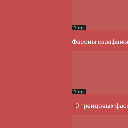
Платья
Фасоны сарафанов
Платья
10 трендовых фас