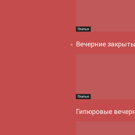
Платья
Вечерние закрыты
Платья
Гипюровые вечерн