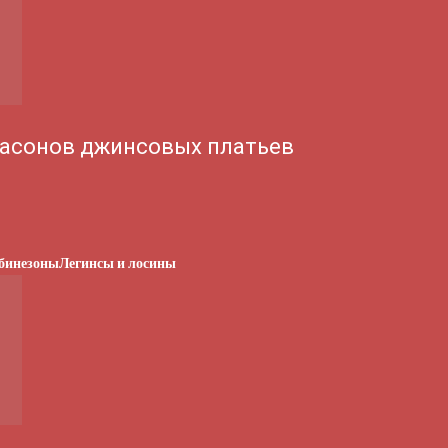
асонов джинсовых платьев
бинезоны
Легинсы и лосины