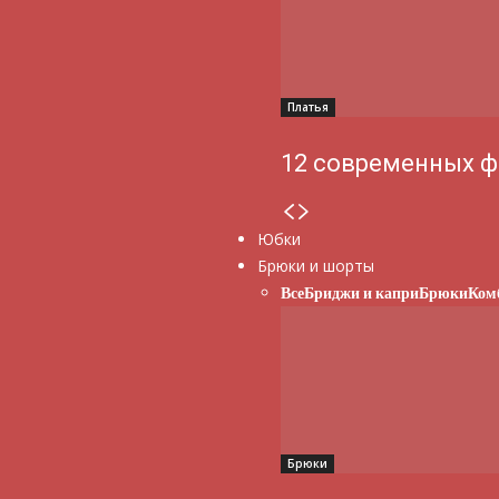
Платья
12 современных ф
Юбки
Брюки и шорты
Все
Бриджи и капри
Брюки
Ком
Брюки