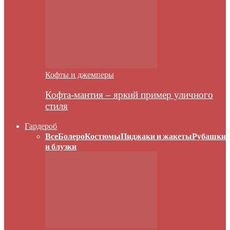
Кофты и джемперы
Кофта-мантия – яркий пример уличного
стиля
Гардероб
Все
Болеро
Костюмы
Пиджаки и жакеты
Рубашки
и блузки