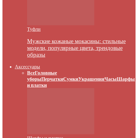
Туфли
Мужские кожаные мокасины: стильные
модели, популярные цвета, трендовые
образы
Аксессуары
Все
Головные
уборы
Перчатки
Сумки
Украшения
Часы
Шарфы
и платки