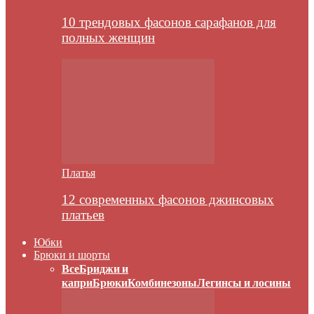
10 трендовых фасонов сарафанов для
полных женщин
Платья
12 современных фасонов джинсовых
платьев
Юбки
Брюки и шорты
Все
Бриджи и
капри
Брюки
Комбинезоны
Легинсы и лосины