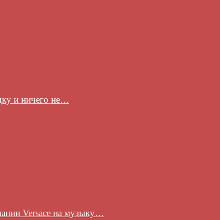
здку и ничего не…
пании Versace на музыку…