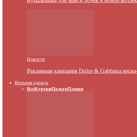
Купальники для мам и дочек в новой колле
Новости
Рекламная кампания Dolce & Gabbana весна
Верхняя одежда
Все
Куртки
Пальто
Плащи