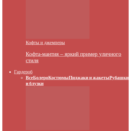
Кофты и джемперы
Кофта-мантия – яркий пример уличного
стиля
Гардероб
Все
Болеро
Костюмы
Пиджаки и жакеты
Рубашки
и блузки