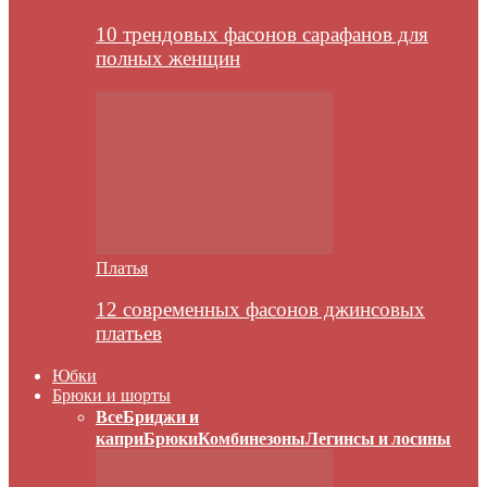
10 трендовых фасонов сарафанов для
полных женщин
Платья
12 современных фасонов джинсовых
платьев
Юбки
Брюки и шорты
Все
Бриджи и
капри
Брюки
Комбинезоны
Легинсы и лосины