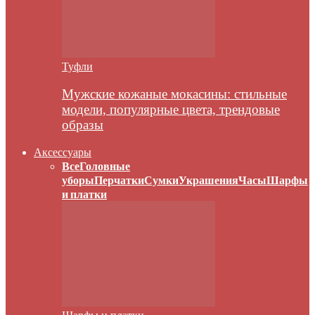
Туфли
Мужские кожаные мокасины: стильные
модели, популярные цвета, трендовые
образы
Аксессуары
Все
Головные
уборы
Перчатки
Сумки
Украшения
Часы
Шарфы
и платки