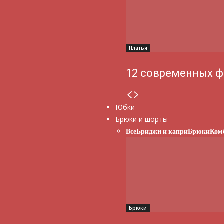
Платья
12 современных ф
Юбки
Брюки и шорты
Все
Бриджи и капри
Брюки
Ком
Брюки