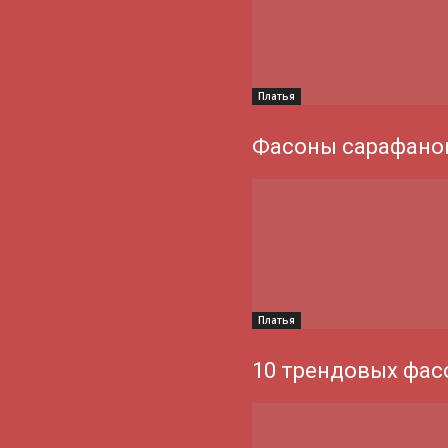
Платья
Фасоны сарафанов
Платья
10 трендовых фас