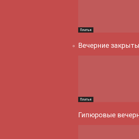
Платья
Вечерние закрыты
Платья
Гипюровые вечерн