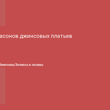
асонов джинсовых платьев
бинезоны
Легинсы и лосины