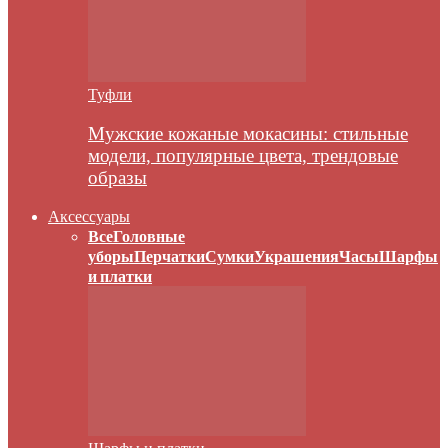
Туфли
Мужские кожаные мокасины: стильные
модели, популярные цвета, трендовые
образы
Аксессуары
Все
Головные
уборы
Перчатки
Сумки
Украшения
Часы
Шарфы
и платки