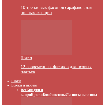
10 трендовых фасонов сарафанов для
полных женщин
Платья
12 современных фасонов джинсовых
платьев
Юбки
Брюки и шорты
Все
Бриджи и
капри
Брюки
Комбинезоны
Легинсы и лосины