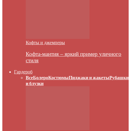
Кофты и джемперы
Кофта-мантия – яркий пример уличного
стиля
Гардероб
Все
Болеро
Костюмы
Пиджаки и жакеты
Рубашки
и блузки