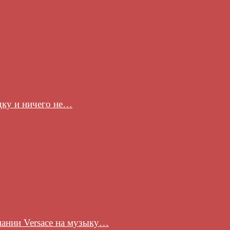
здку и ничего не…
пании Versace на музыку…