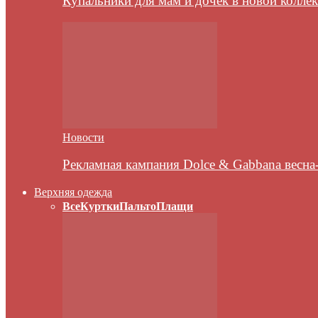
Купальники для мам и дочек в новой колле
Новости
Рекламная кампания Dolce & Gabbana весна
Верхняя одежда
Все
Куртки
Пальто
Плащи