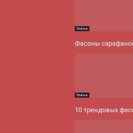
Платья
Фасоны сарафанов
Платья
10 трендовых фас