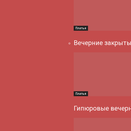
Платья
Вечерние закрыты
Платья
Гипюровые вечерн