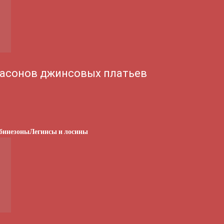
асонов джинсовых платьев
бинезоны
Легинсы и лосины