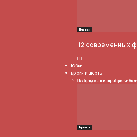
Платья
12 современных ф
Юбки
Брюки и шорты
Все
Бриджи и капри
Брюки
Ком
Брюки