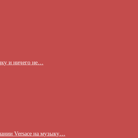
здку и ничего не…
пании Versace на музыку…