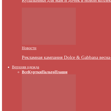
Купальники для мам и дочек в новой колле
Новости
Рекламная кампания Dolce & Gabbana весна
Верхняя одежда
Все
Куртки
Пальто
Плащи