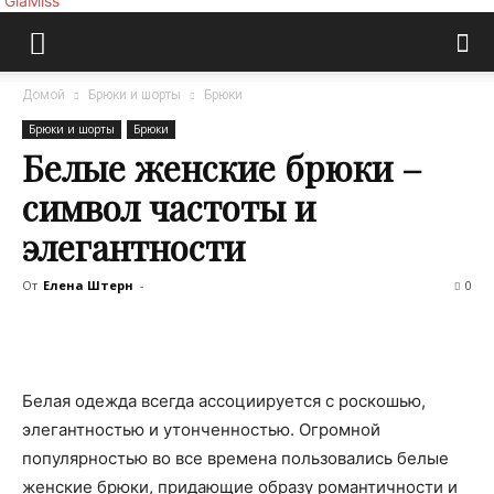
GlaMiss
Домой
Брюки и шорты
Брюки
Брюки и шорты
Брюки
Белые женские брюки –
символ частоты и
элегантности
От
Елена Штерн
-
0
Белая одежда всегда ассоциируется с роскошью,
элегантностью и утонченностью. Огромной
популярностью во все времена пользовались белые
женские брюки, придающие образу романтичности и