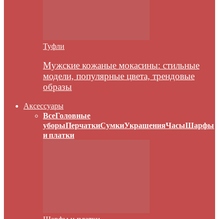
Туфли
Мужские кожаные мокасины: стильные
модели, популярные цвета, трендовые
образы
Аксессуары
Все
Головные
уборы
Перчатки
Сумки
Украшения
Часы
Шарфы
и платки