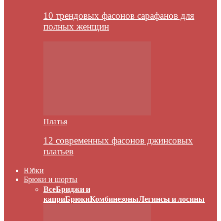
10 трендовых фасонов сарафанов для
полных женщин
Платья
12 современных фасонов джинсовых
платьев
Юбки
Брюки и шорты
Все
Бриджи и
капри
Брюки
Комбинезоны
Легинсы и лосины