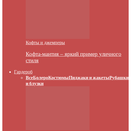
Кофты и джемперы
Кофта-мантия – яркий пример уличного
стиля
Гардероб
Все
Болеро
Костюмы
Пиджаки и жакеты
Рубашки
и блузки