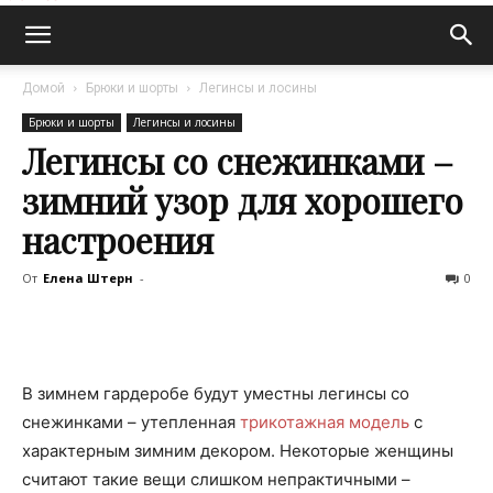
Домой
Брюки и шорты
Легинсы и лосины
Брюки и шорты
Легинсы и лосины
Легинсы со снежинками –
зимний узор для хорошего
настроения
От
Елена Штерн
-
0
В зимнем гардеробе будут уместны легинсы со
снежинками – утепленная
трикотажная модель
с
характерным зимним декором. Некоторые женщины
считают такие вещи слишком непрактичными –