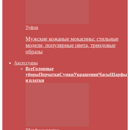
Туфли
Мужские кожаные мокасины: стильные
модели, популярные цвета, трендовые
образы
Аксессуары
Все
Головные
уборы
Перчатки
Сумки
Украшения
Часы
Шарфы
и платки