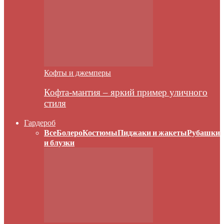
Кофты и джемперы
Кофта-мантия – яркий пример уличного
стиля
Гардероб
Все
Болеро
Костюмы
Пиджаки и жакеты
Рубашки
и блузки