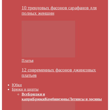
10 трендовых фасонов сарафанов для
полных женщин
Платья
12 современных фасонов джинсовых
платьев
Юбки
Брюки и шорты
Все
Бриджи и
капри
Брюки
Комбинезоны
Легинсы и лосины