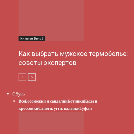
Нижнее бельё
Как выбрать мужское термобелье:
советы экспертов
Обувь
Все
Босоножки и сандалии
Ботинки
Кеды и
кроссовки
Сапоги, угги, валенки
Туфли